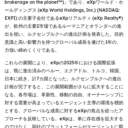
brokerage on the planet™)」であり、eXpワールド・ホ
ールディングス (eXp World Holdings, Inc.) (NASDAQ:
EXPI) の主要子会社であるeXpリアルティ (eXp Realty®)
が、欧州の主要2市場であるルーマニアとオランダへの進
出を祝い、ルクセンブルクへの進出計画を発表した。目的
意識と高い影響力を持つグローバル成長を遂げた1年の、
力強い締めくくりである。
これらの展開により、eXpの2025年における国際拡張
は、既に進出済みのペルー、エクアドル、トルコ、韓国、
日本に続き、計7カ国となった。ルクセンブルクへの進出
計画が完了すると、この展開範囲がさらに拡大することに
なる。各市場は、革新性、移動の自由、オーナーシップに
対する需要が高まっているエージェント主導の環境を標的
とする、グローバルな成長に対するeXpの焦点を絞ったア
プローチを反映している。eXpは、単に存在感を拡大する
のではなく、同社のプラットフォームがエージェントに即