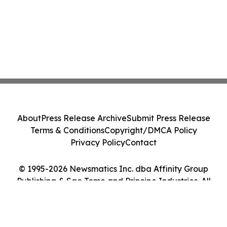
About
Press Release Archive
Submit Press Release
Terms & Conditions
Copyright/DMCA Policy
Privacy Policy
Contact
© 1995-2026 Newsmatics Inc. dba Affinity Group
Publishing & Sao Tome and Principe Industries. All
Rights Reserved.
Cookie Settings / Your Privacy Choices