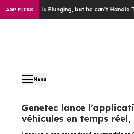
me is Plunging, but he can’t Handle That Truth
AGP PICKS
Menu
Genetec lance l’applica
véhicules en temps réel,