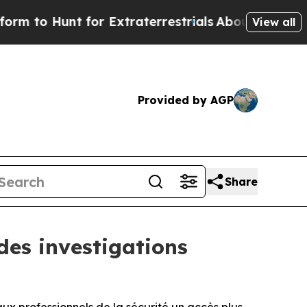
unt for Extraterrestrials
About Three Million Pale
View all
Provided by AGP
Share
des investigations