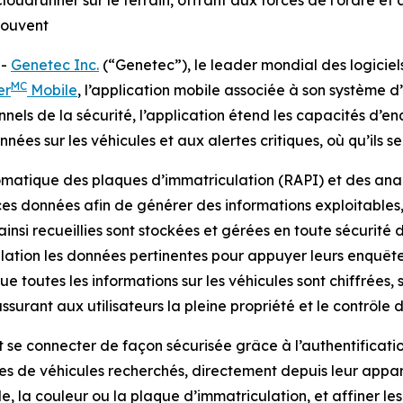
oudrunner sur le terrain, offrant aux forces de l’ordre et 
trouvent
--
Genetec Inc.
(“Genetec”), le leader mondial des logiciel
MC
er
Mobile
, l’application mobile associée à son système d
onnels de la sécurité, l’application étend les capacités d’e
ées sur les véhicules et aux alertes critiques, où qu’ils se
matique des plaques d’immatriculation (RAPI) et des anal
es données afin de générer des informations exploitables,
 ainsi recueillies sont stockées et gérées en toute sécurité
rélation les données pertinentes pour appuyer leurs enquête
e toutes les informations sur les véhicules sont chiffrées
surant aux utilisateurs la pleine propriété et le contrôle 
t se connecter de façon sécurisée grâce à l’authentificat
stes de véhicules recherchés, directement depuis leur appare
 la couleur ou la plaque d’immatriculation, et affiner le