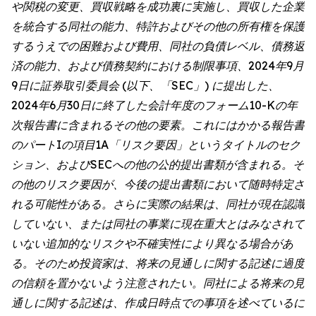
や関税の変更、買収戦略を成功裏に実施し、買収した企業
を統合する同社の能力、特許およびその他の所有権を保護
するうえでの困難および費用、同社の負債レベル、債務返
済の能力、および債務契約における制限事項、2024年9月
9日に証券取引委員会 (以下、「SEC」) に提出した、
2024年6月30日に終了した会計年度のフォーム10-Kの年
次報告書に含まれるその他の要素。これにはかかる報告書
のパートIの項目1A「リスク要因」というタイトルのセク
ション、およびSECへの他の公的提出書類が含まれる。そ
の他のリスク要因が、今後の提出書類において随時特定さ
れる可能性がある。さらに実際の結果は、同社が現在認識
していない、または同社の事業に現在重大とはみなされて
いない追加的なリスクや不確実性により異なる場合があ
る。そのため投資家は、将来の見通しに関する記述に過度
の信頼を置かないよう注意されたい。同社による将来の見
通しに関する記述は、作成日時点での事項を述べているに