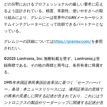
どの分野におけるプロフェッショナルの厳しい要求に応え
るよう設計されている。精度、革新性、使いやすさへの取
り組みにより、グレムジーは世界中のUAVメーカーやシス
テムインテグレーターにとって信頼できるパートナーとな
っている。
グレムジーの詳細については
https://gremsy.com/
を参照
されたい。
©2025 Lantronix, Inc. 無断転載を禁ず。Lantronixは登
録商標である。その他の商標と商号は、各所有者に帰属す
る。
1995年米国証券民事訴訟改革法に基づく「セーフハーバ
ー」条項：本ニュースリリースには、連邦証券法の意味で
の将来の見通しに関する記述が含まれており、これにはラ
ントロニクスの製品やリーダーシップに関連する記述が含