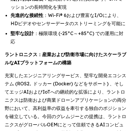
ッションの長時間化を実現
先進的な接続性
：Wi-Fi® 6および豊富なI/Oにより、
HDビデオやセンサーデータのストリーミングを可能に
堅牢な設計
：極限環境 (-25°C～+85°C) での運用に対
応
ラントロニクス：産業および防衛市場に向けたスケーラブ
ルなAIプラットフォームの構築
充実したエンジニアリングサービス、堅牢な開発エコシス
テム (ROS2､ ドッカー (Docker) などをサポート) 、そし
てエッジAIおよびIoTへの継続的な拡張により、ラントロ
ニクスは防衛および商業ドローンアプリケーションの両分
野において、高利益率の収益を牽引する独自のポジション
を確立している。今回のグレムジーとの提携は、ラントロ
ニクスがグローバルOEMにとって信頼できるAIコンピュ