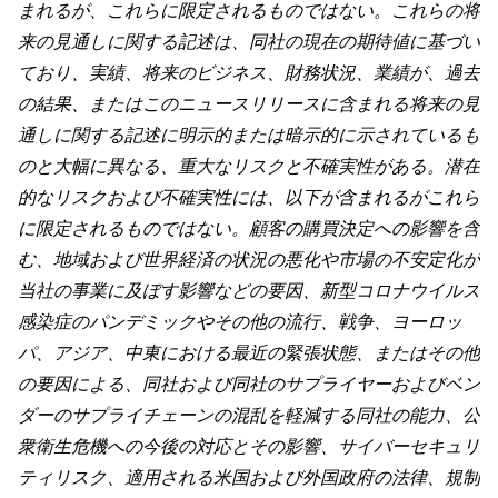
まれるが、これらに限定されるものではない。これらの将
来の見通しに関する記述は、同社の現在の期待値に基づい
ており、実績、将来のビジネス、財務状況、業績が、過去
の結果、またはこのニュースリリースに含まれる将来の見
通しに関する記述に明示的または暗示的に示されているも
のと大幅に異なる、重大なリスクと不確実性がある。潜在
的なリスクおよび不確実性には、以下が含まれるがこれら
に限定されるものではない。顧客の購買決定への影響を含
む、地域および世界経済の状況の悪化や市場の不安定化が
当社の事業に及ぼす影響などの要因、新型コロナウイルス
感染症のパンデミックやその他の流行、戦争、ヨーロッ
パ、アジア、中東における最近の緊張状態、またはその他
の要因による、同社および同社のサプライヤーおよびベン
ダーのサプライチェーンの混乱を軽減する同社の能力、公
衆衛生危機への今後の対応とその影響、サイバーセキュリ
ティリスク、適用される米国および外国政府の法律、規制