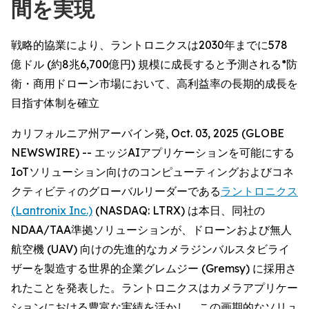
間を実現
戦略的協業により、ラントロニクスは2030年までに578
億ドル (約8兆6,700億円) 規模に成長すると予測される*防
衛・商用ドローン市場において、高利益率の長期的成長を
目指す体制を確立
カリフォルニア州アーバイン発, Oct. 03, 2025 (GLOBE
NEWSWIRE) -- エッジAIアプリケーションを可能にする
IoTソリューション向けのコンピューティングおよびコネ
クティビティのグローバルリーダーである
ラントロニクス
(Lantronix Inc.)
(NASDAQ: LTRX) は本日、同社の
NDAA/TAA準拠ソリューションが、ドローンおよび無人
航空機 (UAV) 向けの先進的なカメラジンバルスタビライ
ザーを製造する世界的企業グレムジー (Gremsy) に採用さ
れたことを発表した。ラントロニクスはカメラアプリケー
ションにおける豊富な実績を活かし、この画期的なソリュ