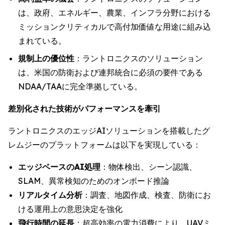
は、政府、エネルギー、農業、インフラ分野における
ミッションクリティカルで高付加価値な用途に組み込
まれている。
規制上の優位性
：ラントロニクスのソリューション
は、米国の防衛および連邦統合に必須の要件である
NDAA/TAAに完全準拠している。
差別化された技術がパフォーマンスを牽引
ラントロニクスのエッジAIソリューションを搭載したグ
レムジーのプラットフォームは以下を実現している：
エッジベースのAI処理
：物体検出、シーン認識、
SLAM、異常検知のためのオンボード推論
リアルタイム分析
：調査、地図作成、検査、防衛にお
ける運用上の意思決定を強化
飛行時間の延長
：超高効率の電力消費により、UAVミ