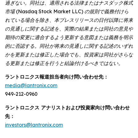
過ぎない。同社は、適用される法律またはナスダック株式
市場 (Nasdaq Stock Market LLC) の規則で義務付けら
れている場合を除き、本プレスリリースの日付以降に将来
の見通しに関する記述を、実際の結果または同社の意見や
期待の変更に適合するよう更新する意図または義務を明示
的に否認する。同社が将来の見通しに関する記述のいずれ
かを更新または修正した場合でも、投資家は同社がさらな
る更新または修正を行うと結論付けるべきではない。
ラントロニクス報道担当者向け問い合わせ先：
media@lantronix.com
949-212-0960
ラントロニクス アナリストおよび投資家向け問い合わせ
先：
investors@lantronix.com