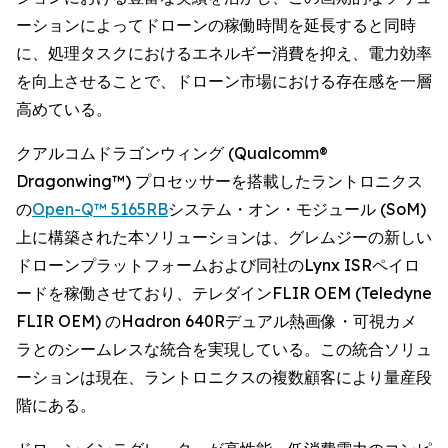
ーションによってドローンの稼働時間を延長すると同時
に、処理タスクにおけるエネルギー消費を抑え、電力効率
を向上させることで、ドローン市場における存在感を一層
高めている。
クアルコムドラゴンウィング (Qualcomm®
Dragonwing™) プロセッサーを搭載したラントロニクス
の
Open-Q™ 5165RB
システム・オン・モジュール (SoM)
上に構築された本ソリューションは、グレムジーの新しい
ドローンプラットフォームおよび同社のLynx ISRペイロ
ードを稼働させており、テレダインFLIR OEM (Teledyne
FLIR OEM) のHadron 640Rデュアル熱画像・可視カメ
ラとのシームレスな統合を実現している。この統合ソリュ
ーションは現在、ラントロニクスの複数顧客により量産段
階にある。