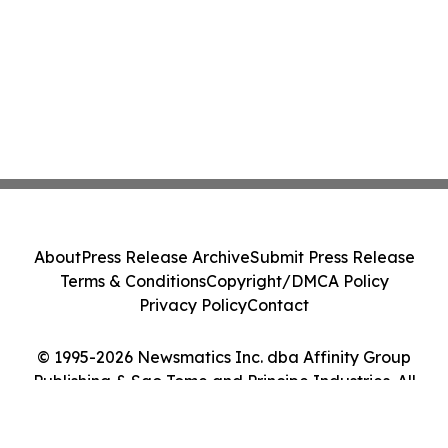
About
Press Release Archive
Submit Press Release
Terms & Conditions
Copyright/DMCA Policy
Privacy Policy
Contact
© 1995-2026 Newsmatics Inc. dba Affinity Group
Publishing & Sao Tome and Principe Industries. All
Rights Reserved.