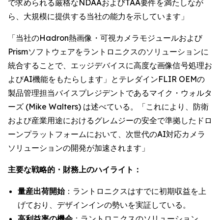
で求められる厳格なNDAAおよびTAA要件を満たしなが
ら、大規模に提供する当社の能力を示しています」
「当社のHadron熱画像・可視カメラモジュールおよび
Prismソフトウェアをラントロニクスのソリューションに
統合することで、エッジデバイスに高度な画像信号処理お
よびAI機能をもたらします」とテレダインFLIR OEMの
製品管理担当バイスプレジデントであるマイク・ウォルタ
ーズ (Mike Walters) は述べている。「これにより、防衛
および産業用途におけるグレムジーの安全で準拠したドロ
ーンプラットフォームにおいて、次世代のAI対応カメラ
ソリューションの開発が加速されます」
主要な戦略的・財務上のハイライト：
量産出荷開始
：ラントロニクスはすでに初期収益を上
げており、デザインインの勢いを実証している。
高利益率の機会
：ラントロニクスのソリューション