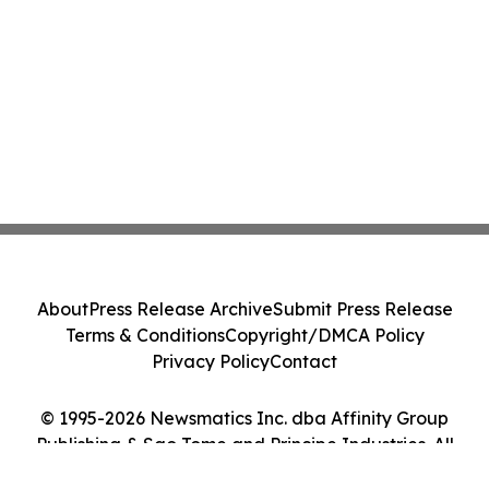
About
Press Release Archive
Submit Press Release
Terms & Conditions
Copyright/DMCA Policy
Privacy Policy
Contact
© 1995-2026 Newsmatics Inc. dba Affinity Group
Publishing & Sao Tome and Principe Industries. All
Rights Reserved.